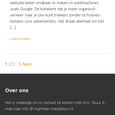
website beter vindbaar te maken in zoekmachines
zoals Google. Dit betekent dat je meer organisch
verkeer naar je site kunt trekken zonder te hoeven
betalen voor advertenties. Het draait allemaal om het
[…]
Lees meer
1
2
3
…
5
Next
Over ons
Het is makkelijk om in contact te komen met ons. Stuur E-
mail naar info @ mijnheer-mediation.nl.