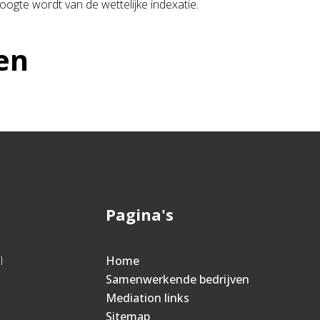
ogte wordt van de wettelijke indexatie.
en
Pagina's
l
Home
Samenwerkende bedrijven
Mediation links
Sitemap